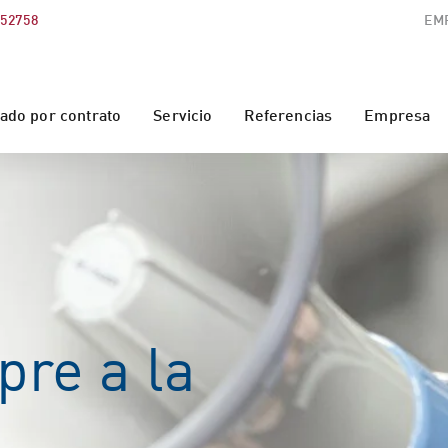
552758
EM
do por contrato
Servicio
Referencias
Empresa
pre a la