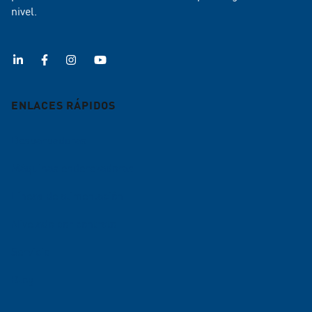
nivel.
ENLACES RÁPIDOS
Desbarbadoras
Máquinas enderezadoras
Líneas de alimentación
Nivelado por contrato
Servicio
Blog