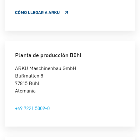
Sabrina Fütterer
CÓMO LLEGAR A ARKU
Personal / HR
+49 7221 5009-479
sabrina.fuetterer@arku.com
Planta de producción Bühl
ARKU Maschinenbau GmbH
Bußmatten 8
77815 Bühl
Alemania
+49 7221 5009-0