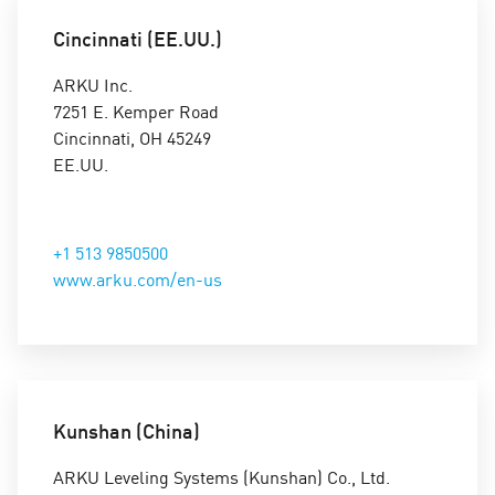
Stefanie Schäfer
Cincinnati (EE.UU.)
Personal / HR
ARKU Inc.
+49 7221 5009-804
7251 E. Kemper Road
stefanie.schaefer@arku.com
Cincinnati, OH 45249
EE.UU.
+1 513 9850500
www.arku.com/en-us
Kunshan (China)
ARKU Leveling Systems (Kunshan) Co., Ltd.
Petra Müller