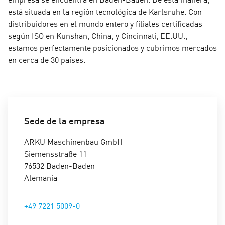
Natalie Schmid
está situada en la región tecnológica de Karlsruhe. Con
distribuidores en el mundo entero y filiales certificadas
Leiterin Personal / Head of HR
según ISO en Kunshan, China, y Cincinnati, EE.UU.,
estamos perfectamente posicionados y cubrimos mercados
+49 7221 5009-838
en cerca de 30 países.
natalie.schmid@arku.de
Sede de la empresa
ARKU Maschinenbau GmbH
Siemensstraße 11
76532 Baden-Baden
Alemania
+49 7221 5009-0