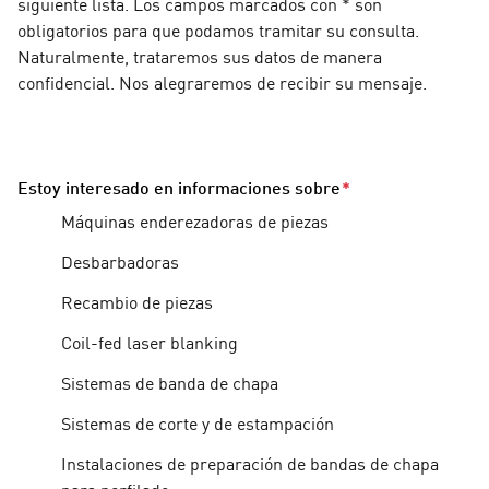
siguiente lista. Los campos marcados con * son
13 Sedehrot Hamikzoot
Service
obligatorios para que podamos tramitar su consulta.
7171801 Modi'n
EE.UU.
+385 1 3435 984
Naturalmente, trataremos sus datos de manera
Israel
www.lorsel.com
+49 7221 5009-75
Southern States Machinery
confidencial. Nos alegraremos de recibir su mensaje.
+972 (8939) 398282
benjamin.mappes@arku.com
415 Pisgah Church Road
www.tavor-am.co.il
Greensboro NC 27455
Estoy interesado en informaciones sobre
*
+1 800 540 9713
Máquinas enderezadoras de piezas
www.southernstatesmachinery.com
Eslovaquia
Desbarbadoras
(FL, GA, NC, SC, TN, VA)
Newtech, s.r.o.
Corea
Recambio de piezas
Evropská 423/178
KATCO (Korea Automation Technology
Coil-fed laser blanking
160 00 Prag 6
Company)., Ltd.
Chequia
Sistemas de banda de chapa
#1004, Daerung Technotown 3,
Sistemas de corte y de estampación
EE.UU.
Kasan-Dong 448, Geumcheon-Gu,
Seoul
+420 (233) 090 - 451
Instalaciones de preparación de bandas de chapa
Marco Krämer
Sterling Fabrication Technology
Corea
www.newtech.cz
para perfilado