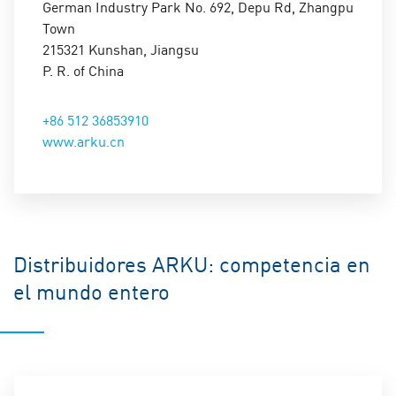
German Industry Park No. 692, Depu Rd, Zhangpu
Personal / HR
Town
215321 Kunshan, Jiangsu
+49 7221 5009-264
P. R. of China
petra.mueller@arku.com
+86 512 36853910
www.arku.cn
Distribuidores ARKU: competencia en
el mundo entero
Claudio Baroni