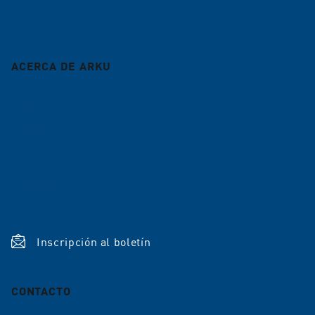
26838 Tavazzano
Leiter Vertrieb / Vice President Sales
Blog
Italia
+49 7221 5009-78
+39 0371 477231
andreas.hellriegel@arku.com
ACERCA DE ARKU
www.lazzarimacchine.it
Empresa
Empleo
Referencias
Polonia
Noticias
Polwelt sp. z o.o.
Shop
Szojdy 3
Inscripción al boletín
43-100 Tychy
Polonia
CONTACTO
+48 322 095 455
Christian Nau
www.polwelt.pl