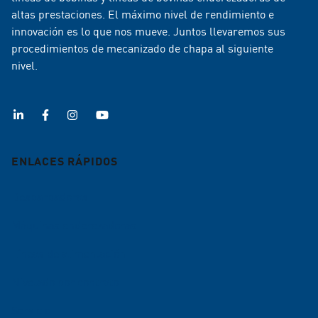
Lituania
altas prestaciones. El máximo nivel de rendimiento e
Vertrieb / Sales
innovación es lo que nos mueve. Juntos llevaremos sus
Venten OÜ
procedimientos de mecanizado de chapa al siguiente
+49 7221 5009-992
nivel.
alexander.enke@arku.com
Žygio str. 97a
LT-08236 Vilnius
Lituania
+372 668 23 21
www.venten.ee
ENLACES RÁPIDOS
Desbarbadoras
Máquinas enderezadoras
Italia
Líneas de alimentación
LAZZARI MACCHINE UTENSILI S.r.l.
Nivelado por contrato
Andreas Hellriegel
Servicio
Via Repubblica, 11/B