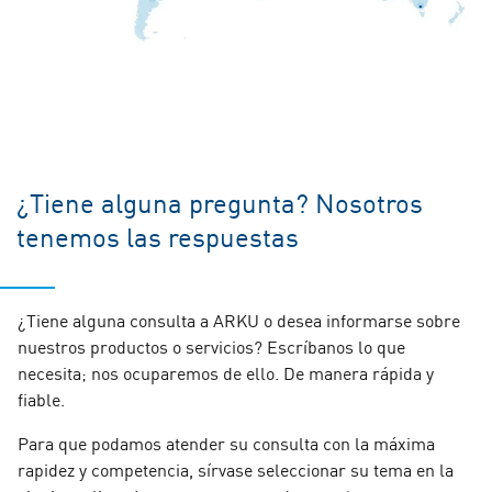
Evropská 423/178
PT Elemen Gemilang Suryamasinka
Service
160 00 Prag 6
Perkantoran Citi Square Business Park
Chequia
+49 7221 5009-32
Blok G no. 8
EE.UU.
mario.krmpotic@arku.com
Jl. Peta Selatan, Kalideres – Jakarta
Barat 11840
Mid Atlantic Machinery Inc.
+420 (233) 090 - 451
www.newtech.cz
+62 21 220 520 42
¿Tiene alguna pregunta? Nosotros
6332 Flank Drive
www.suryamasinka.com
Harrisburg, PA 17112
tenemos las respuestas
+1 717 541-1633
www.midatlanticmachinery.com
¿Tiene alguna consulta a ARKU o desea informarse sobre
(DE, MD, New England area, NY, NJ, PA,
nuestros productos o servicios? Escríbanos lo que
Croacia
VA, WV)
necesita; nos ocuparemos de ello. De manera rápida y
Israel
Lorsel strojevi d.o.o.
fiable.
TAVOR
Kredarička 1c
Para que podamos atender su consulta con la máxima
Advanced Machinery Ltd.
10090 Zagreb
rapidez y competencia, sírvase seleccionar su tema en la
Benjamin Mappes
Croacia