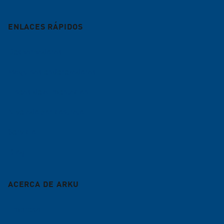
ENLACES RÁPIDOS
Desbarbadoras
Máquinas enderezadoras
Líneas de alimentación
Nivelado por contrato
Servicio
Blog
ACERCA DE ARKU
Empresa