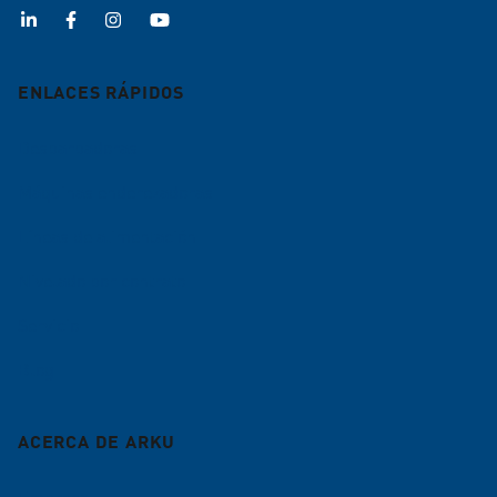
ENLACES RÁPIDOS
Desbarbadoras
Máquinas enderezadoras
Líneas de alimentación
Nivelado por contrato
Servicio
Blog
ACERCA DE ARKU
Empresa