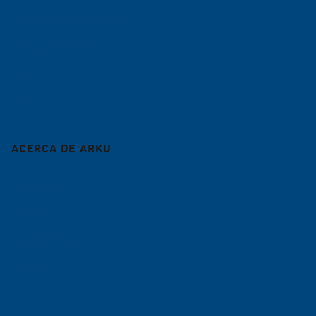
Líneas de alimentación
Nivelado por contrato
Servicio
Blog
ACERCA DE ARKU
Empresa
Empleo
Referencias
Noticias
Shop