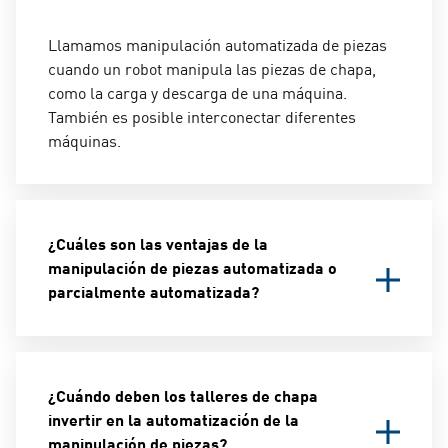
Llamamos manipulación automatizada de piezas
cuando un robot manipula las piezas de chapa,
como la carga y descarga de una máquina.
También es posible interconectar diferentes
máquinas.
¿Cuáles son las ventajas de la
manipulación de piezas automatizada o
parcialmente automatizada?
Un robot puede liberar a los empleados
encargándose de los trabajos que consumen
¿Cuándo deben los talleres de chapa
mucho tiempo, son monótonos y exigen mucho
invertir en la automatización de la
esfuerzo físico. Los empleados, a su vez, están
manipulación de piezas?
disponibles para otros trabajos. Además, un robot