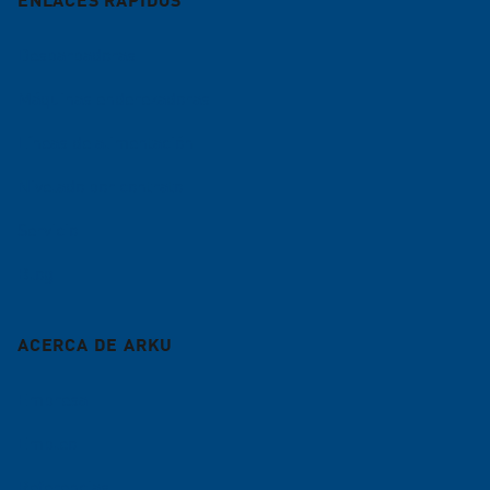
Desbarbadoras
Máquinas enderezadoras
Líneas de alimentación
Nivelado por contrato
Servicio
Blog
ACERCA DE ARKU
Empresa
Empleo
Referencias