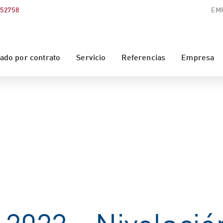
552758
EM
do por contrato
Servicio
Referencias
Empresa
2023 - Nivelació