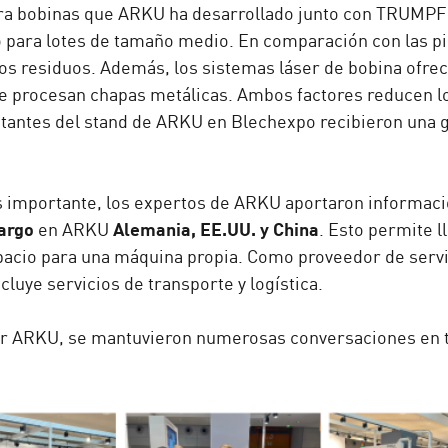
ra bobinas que ARKU ha desarrollado junto con TRUMPF p
para lotes de tamaño medio. En comparación con las piez
los residuos. Además, los sistemas láser de bobina ofr
 procesan chapas metálicas. Ambos factores reducen los
itantes del stand de ARKU en Blechexpo recibieron una 
s importante, los expertos de ARKU aportaron informació
argo
Alemania, EE.UU. y China
en ARKU
. Esto permite l
acio para una máquina propia. Como proveedor de serv
luye servicios de transporte y logística.
r ARKU, se mantuvieron numerosas conversaciones en to