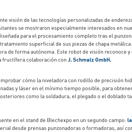
ante visión de las tecnologías personalizadas de endere
sitantes se mostraron especialmente interesados en nu
 diseñada para el procesamiento completo tras el punzona
tratamiento superficial de sus piezas de chapa metálica
ra de forma autónoma. Este robot de visión reconoce y c
J. Schmalz GmbH.
 fructífera colaboración con
omprobar cómo la niveladora con rodillo de precisión hi
nadas y láser en el mínimo tiempo posible, para obtener
posteriores como la soldadura, el plegado o el doblado 
l
sente en el stand de Blechexpo en un segundo campo:
terial desde prensas punzonadoras o formadoras, así co