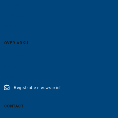
Transportsystemen
Loonarbeid
Service
OVER ARKU
Het bedrijf
Carrière
Webshop
Registratie nieuwsbrief
CONTACT