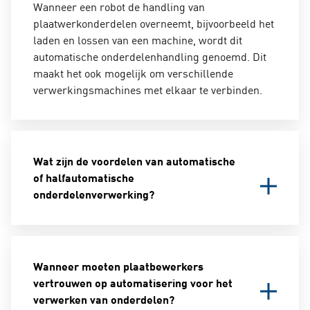
Wanneer een robot de handling van
plaatwerkonderdelen overneemt, bijvoorbeeld het
laden en lossen van een machine, wordt dit
automatische onderdelenhandling genoemd. Dit
maakt het ook mogelijk om verschillende
verwerkingsmachines met elkaar te verbinden.
Wat zijn de voordelen van automatische
of halfautomatische
onderdelenverwerking?
Een robot kan tijdrovende, monotone en fysiek
veeleisende taken overnemen van geschoolde
Wanneer moeten plaatbewerkers
arbeiders. Op hun beurt kunnen de geschoolde
vertrouwen op automatisering voor het
werknemers andere taken overnemen. Bovendien
verwerken van onderdelen?
biedt een robot een grotere