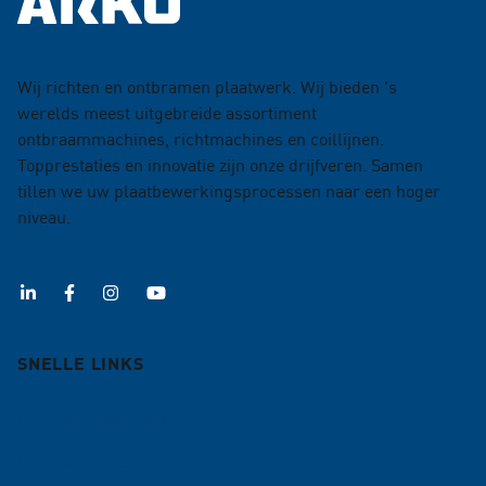
Wij richten en ontbramen plaatwerk. Wij bieden 's
werelds meest uitgebreide assortiment
ontbraammachines, richtmachines en coillijnen.
Topprestaties en innovatie zijn onze drijfveren. Samen
tillen we uw plaatbewerkingsprocessen naar een hoger
niveau.
SNELLE LINKS
Ontbraammachines
Richtmachines