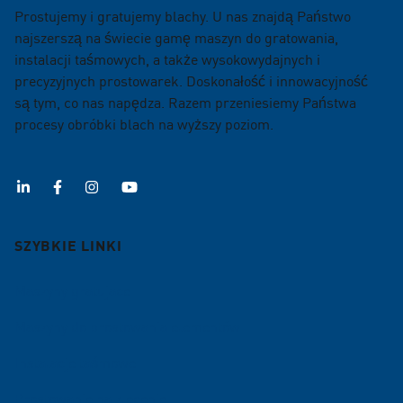
Prostujemy i gratujemy blachy. U nas znajdą Państwo
najszerszą na świecie gamę maszyn do gratowania,
instalacji taśmowych, a także wysokowydajnych i
precyzyjnych prostowarek. Doskonałość i innowacyjność
są tym, co nas napędza. Razem przeniesiemy Państwa
procesy obróbki blach na wyższy poziom.
SZYBKIE LINKI
Maszyny gratujace
Maszyny do prostowania elementów
Instalacje taśmowe
Prostowanie na zlecenie