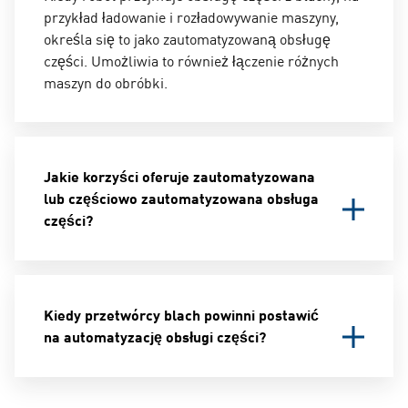
przykład ładowanie i rozładowywanie maszyny,
określa się to jako zautomatyzowaną obsługę
części. Umożliwia to również łączenie różnych
maszyn do obróbki.
Jakie korzyści oferuje zautomatyzowana
lub częściowo zautomatyzowana obsługa
części?
Robot może odciążyć wykwalifikowanych
pracowników, przejmując czasochłonne,
Kiedy przetwórcy blach powinni postawić
monotonne i wymagające fizycznie zadania. Z kolei
na automatyzację obsługi części?
robotnicy wykwalifikowani mogą w tym czasie
podjąć inną pracę. Ponadto robot oferuje większą
niezawodność i powtarzalność procesu niż
Załadunek i rozładunek części do maszyny są
człowiek – i też się nie męczy.