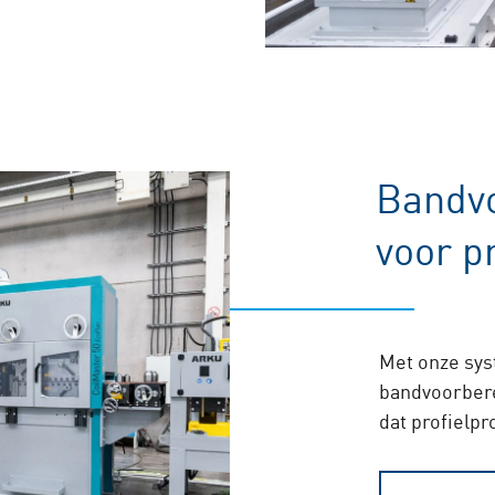
Bandv
voor p
Met onze sys
bandvoorbere
dat profielpr