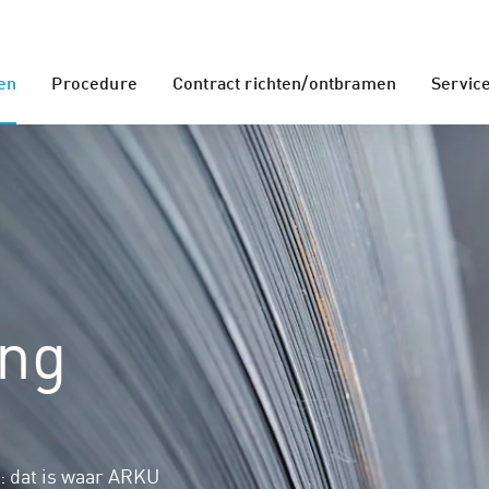
en
Procedure
Contract richten/ontbramen
Servic
ing
t: dat is waar ARKU