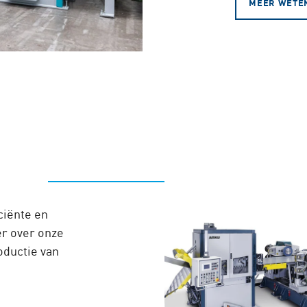
MEER WETE
ciënte en
er over onze
oductie van