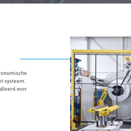
economische
et systeem.
lleerd voor