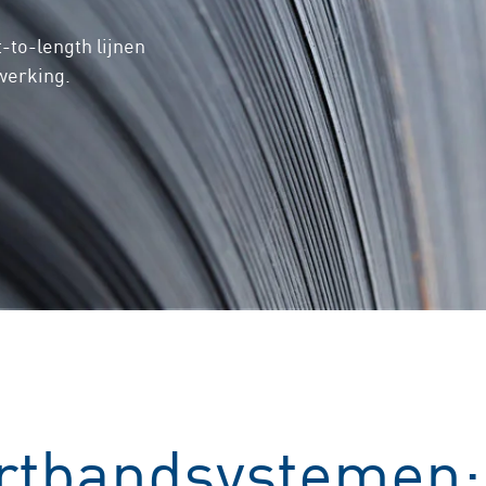
-to-length lijnen
werking.
tbandsystemen: 