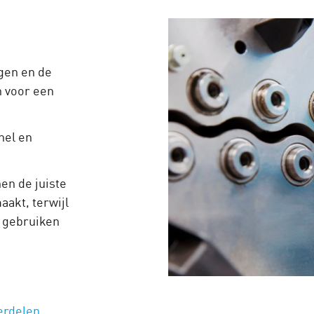
gen en de
n voor een
nel en
en de juiste
akt, terwijl
e gebruiken
erdelen