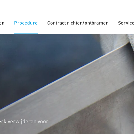
en
Procedure
Contract richten/ontbramen
Servic
erk verwijderen voor