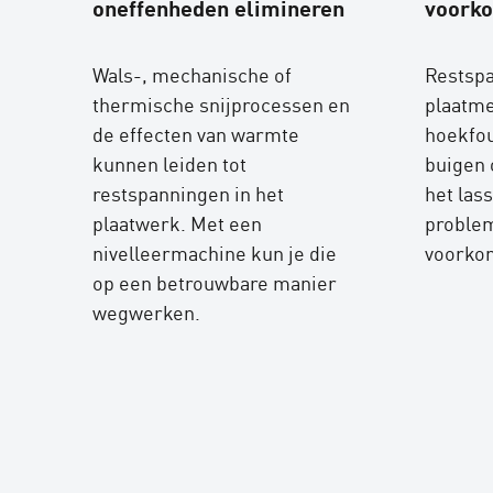
oneffenheden elimineren
voork
Wals-, mechanische of
Restspa
thermische snijprocessen en
plaatme
de effecten van warmte
hoekfou
kunnen leiden tot
buigen 
restspanningen in het
het las
plaatwerk. Met een
problem
nivelleermachine kun je die
voorko
op een betrouwbare manier
wegwerken.