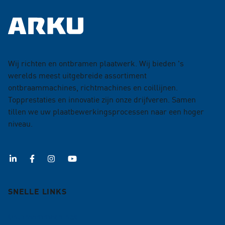
Wij richten en ontbramen plaatwerk. Wij bieden 's
werelds meest uitgebreide assortiment
ontbraammachines, richtmachines en coillijnen.
Topprestaties en innovatie zijn onze drijfveren. Samen
tillen we uw plaatbewerkingsprocessen naar een hoger
niveau.
SNELLE LINKS
Ontbraammachines