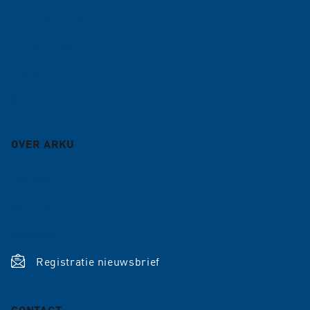
Richtmachines
Transportsystemen
Loonarbeid
Service
OVER ARKU
Het bedrijf
Carrière
Webshop
Registratie nieuwsbrief
CONTACT