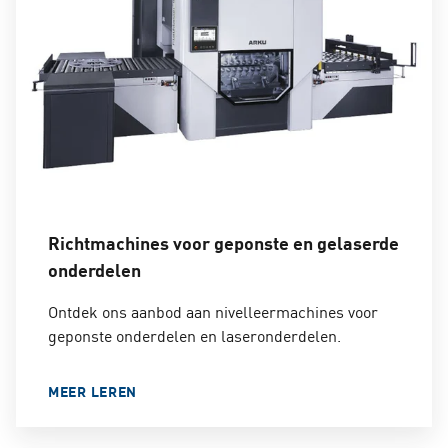
selecteren. Hierdoor hoeven werknemers de
robot niet voor elk nieuw onderdeel te
programmeren - een belangrijk argument gezien
de verscheidenheid aan onderdelen bij laser- of
vlamsnijbewerkingen.
Richtmachines voor geponste en gelaserde
onderdelen
Ontdek ons aanbod aan nivelleermachines voor
geponste onderdelen en laseronderdelen.
MEER LEREN