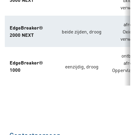
verwij
afro
EdgeBreaker®
beide zijden, droog
Oxide
2000 NEXT
verwij
ontbr
EdgeBreaker®
afro
eenzijdig, droog
1000
Oppervlak
n
Contactpersoon