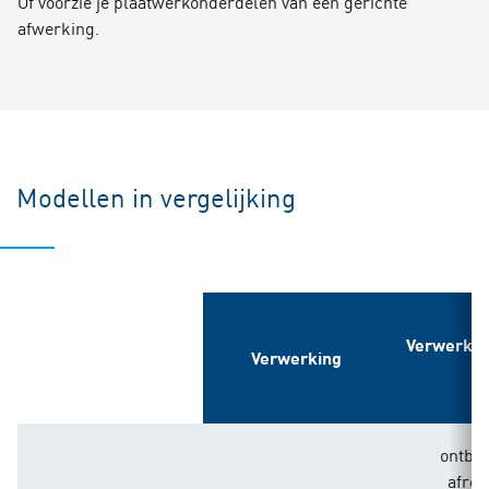
Of voorzie je plaatwerkonderdelen van een gerichte
afwerking.
Modellen in vergelijking
Verwerki
Verwerking
d
ontbr
afro