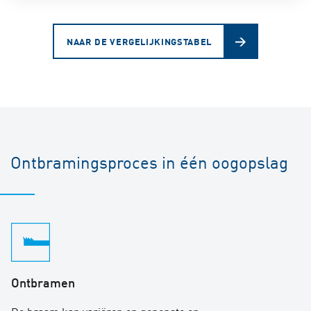
NAAR DE VERGELIJKINGSTABEL
Ontbramingsproces in één oogopslag
Ontbramen
De braam kan variëren op geponste en