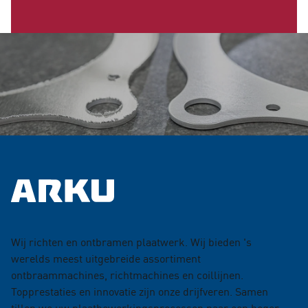
Wij richten en ontbramen plaatwerk. Wij bieden 's
werelds meest uitgebreide assortiment
ontbraammachines, richtmachines en coillijnen.
Topprestaties en innovatie zijn onze drijfveren. Samen
tillen we uw plaatbewerkingsprocessen naar een hoger