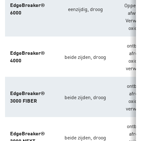
EdgeBreaker®
Opperv
eenzijdig, droog
6000
afwer
Verwij
oxide
ontbr
EdgeBreaker®
afro
beide zijden, droog
4000
oxide
verwij
ontbr
EdgeBreaker®
afro
beide zijden, droog
3000 FIBER
oxide
verwij
ontbr
EdgeBreaker®
afro
beide zijden, droog
3000 NEXT
oxide