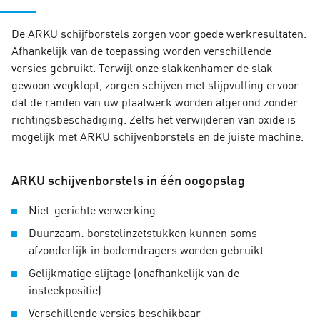
deeltjes overgebracht worden naar de roestvast
stalen oppervlakken. Parameters zoals korreltype
De ARKU
schijfborstels
zorgen voor goede werkresultaten.
of korrelgrootte van de gebruikte slijplamellen
Afhankelijk van de toepassing worden verschillende
zijn ook belangrijke gereedschapseigenschappen
versies gebruikt. Terwijl onze slakkenhamer de slak
die het bewerkingsresultaat bepalen. ARKU-
gewoon wegklopt, zorgen schijven met slijpvulling ervoor
klanten krijgen de juiste productinformatie en
dat de randen van uw plaatwerk worden afgerond zonder
advies over de gereedschappen, zodat ze een
richtingsbeschadiging. Zelfs het verwijderen van oxide is
geschikte keuze kunnen maken. Ze moeten er ook
mogelijk met ARKU schijvenborstels en de juiste machine.
voor zorgen dat ze geteste originele
reserveonderdelen gebruiken om optimale
resultaten te bereiken en schade aan de machine
ARKU schijvenborstels in één oogopslag
te vermijden.
Niet-gerichte verwerking
Duurzaam: borstelinzetstukken kunnen soms
afzonderlijk in bodemdragers worden gebruikt
Gelijkmatige slijtage (onafhankelijk van de
insteekpositie)
Verschillende versies beschikbaar