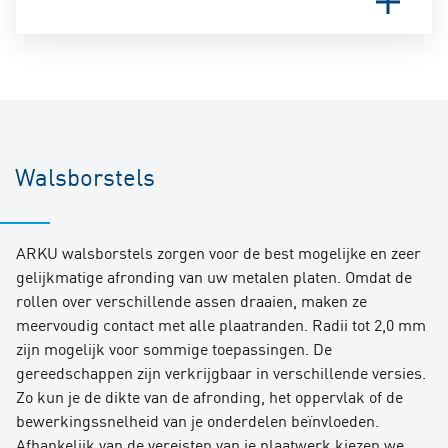
De optimale gereedschapsselectie wordt dan
ontworpen met een snelwisselsysteem. Het
samen met u gemaakt op basis van deze criteria,
slijpdoek is onder een hoek geplaatst zodat het
Een afrondblok bestaat uit een basisdrager
rekening houdend met economische efficiëntie, en
gereedschap hoge druk kan uitoefenen op de
waarin afwisselend schuurlinnen met
indien nodig gecontroleerd met testonderdelen.
plaatrand. De ontbraamblokken zijn verkrijgbaar
hoogwaardige schuurkorrel en schuurvlies zijn
in verschillende korrelgroftes.
aangebracht. De basisdrager is ontworpen met
een snelwisselsysteem. Het slijpvlies is zo flexibel
gekozen dat het over de rand van het
Walsborstels
plaatmateriaal wordt getrokken en zo voor de
sterkst mogelijke afronding op de rand van het
plaatmateriaal zorgt. De afrondblokken zijn
ARKU walsborstels zorgen voor de best mogelijke en zeer
verkrijgbaar in verschillende diktes en
gelijkmatige afronding van uw metalen platen. Omdat de
korrelgroftes.
rollen over verschillende assen draaien, maken ze
meervoudig contact met alle plaatranden. Radii tot 2,0 mm
zijn mogelijk voor sommige toepassingen. De
gereedschappen zijn verkrijgbaar in verschillende versies.
Zo kun je de dikte van de afronding, het oppervlak of de
bewerkingssnelheid van je onderdelen beïnvloeden.
Afhankelijk van de vereisten van je plaatwerk kiezen we