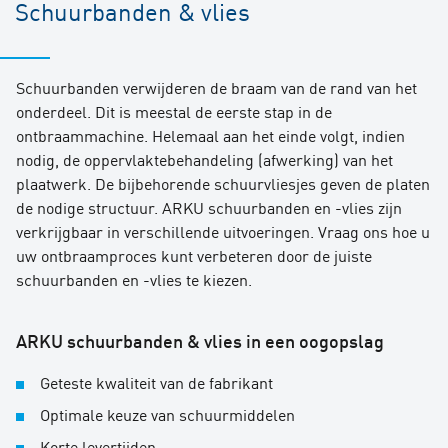
van oxide kan ook worden bereikt met de juiste
Schuurbanden & vlies
combinatie van gereedschap en machine in de
EdgeRacer®.
Schuurbanden verwijderen de braam van de rand van het
Speciaal ontworpen schijfgereedschappen zijn
onderdeel. Dit is meestal de eerste stap in de
ontworpen voor het verwijderen van slak. Bij het
ontbraammachine. Helemaal aan het einde volgt, indien
verwijderen van slak is de schijf voorzien van
nodig, de oppervlaktebehandeling (afwerking) van het
hardmetalen pennen die de slak van het gevlamde
plaatwerk. De bijbehorende schuurvliesjes geven de platen
onderdeel slaan.
de nodige structuur. ARKU schuurbanden en -vlies zijn
verkrijgbaar in verschillende uitvoeringen. Vraag ons hoe u
uw ontbraamproces kunt verbeteren door de juiste
schuurbanden en -vlies te kiezen.
ARKU schuurbanden & vlies in een oogopslag
Geteste kwaliteit van de fabrikant
Optimale keuze van schuurmiddelen
Korte levertijden