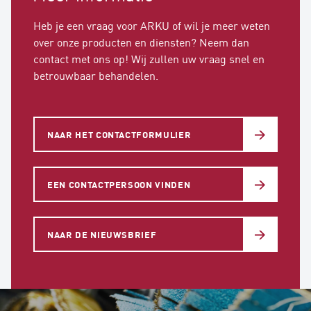
woorden, hoeveel de schuurband slijt.
gerichte (gestandaardiseerde) afwerking, zoals
Zirkoniumkorrels zijn bijvoorbeeld zelfslijpend en
Heb je een vraag voor ARKU of wil je meer weten
ook bekend is van staalservicecentra. Toch kan
hebben daarom een langere levensduur dan een
over onze producten en diensten? Neem dan
een extra breedbandunit en het bijbehorende
schuurband van aluminiumoxide.
contact met ons op! Wij zullen uw vraag snel en
schuurvlies worden gebruikt om het
betrouwbaar behandelen.
plaatoppervlak na het ontbramen en afronden te
verbeteren. Er zijn meestal twee verschillende
vliessoorten om uit te kiezen. Door de
"korrelgrootte" te kiezen, bepaal je de ruwheid of
NAAR HET CONTACTFORMULIER
structuur van het oppervlak. Hiermee kun je de
gewenste oppervlakken bereiken voor verdere
verwerking in veel voorkomende
EEN CONTACTPERSOON VINDEN
plaatbewerkingstoepassingen.
NAAR DE NIEUWSBRIEF