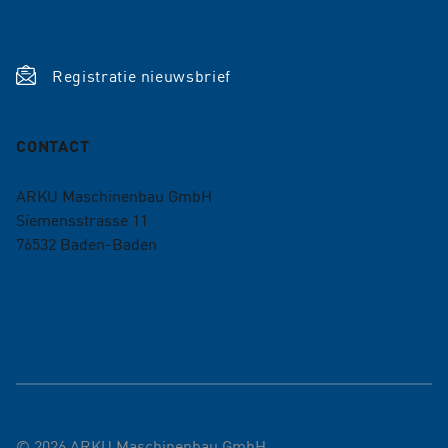
Webshop
Registratie nieuwsbrief
CONTACT
ARKU Maschinenbau GmbH
Siemensstrasse 11
76532
Baden-Baden
+49 7221 5009-0
info@arku.com
©
2026
ARKU Maschinenbau GmbH