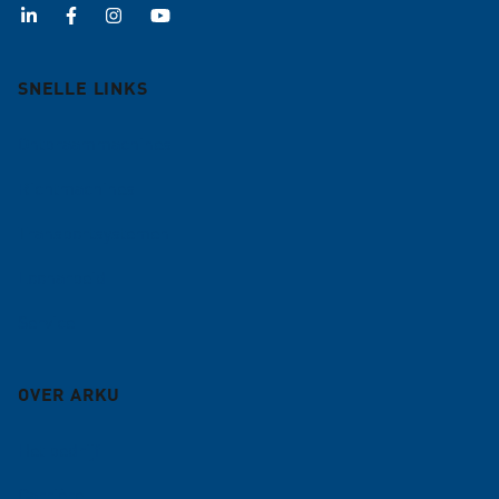
SNELLE LINKS
Ontbraammachines
Richtmachines
Transportsystemen
Loonarbeid
Service
OVER ARKU
Het bedrijf
Carrière