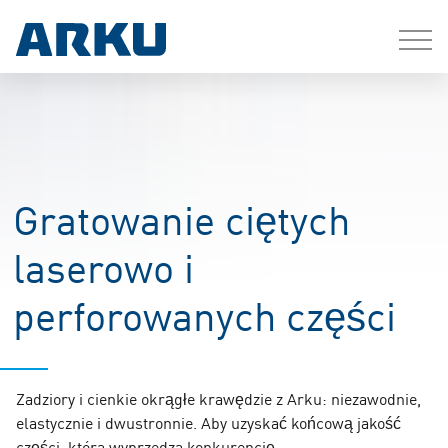
Gratowanie ciętych
laserowo i
perforowanych części
Zadziory i cienkie okrągłe krawędzie z Arku: niezawodnie,
elastycznie i dwustronnie. Aby uzyskać końcową jakość
części, która wyprzedza konkurencję.