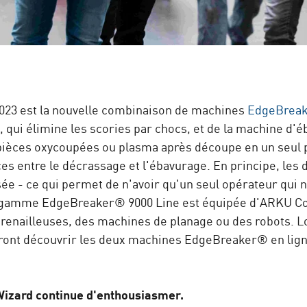
 2023 est la nouvelle combinaison de machines
EdgeBreak
0
, qui élimine les scories par chocs, et de la machine d
pièces oxycoupées ou plasma après découpe en un seul pa
es entre le décrassage et l'ébavurage. En principe, les
 - ce qui permet de n'avoir qu'un seul opérateur qui n
 gamme EdgeBreaker® 9000 Line est équipée d'ARKU Con
grenailleuses, des machines de planage ou des robots. L
rront découvrir les deux machines EdgeBreaker® en lign
Wizard continue d'enthousiasmer.