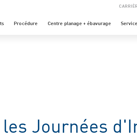
CARRIÈ
ts
Procédure
Centre planage + ébavurage
Servic
les Journées d'I