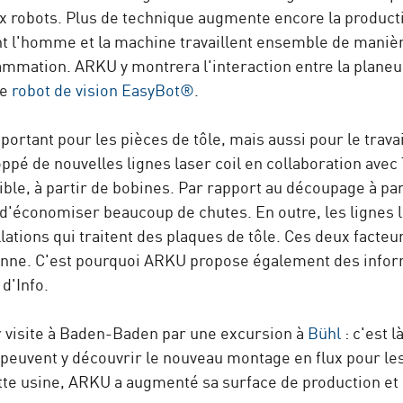
aux robots. Plus de technique augmente encore la producti
l'homme et la machine travaillent ensemble de manière
ammation. ARKU y montrera l'interaction entre la plane
le
robot de vision EasyBot®
.
rtant pour les pièces de tôle, mais aussi pour le travai
oppé de nouvelles lignes laser coil en collaboration ave
ible, à partir de bobines. Par rapport au découpage à pa
 d'économiser beaucoup de chutes. En outre, les lignes 
llations qui traitent des plaques de tôle. Ces deux facteu
enne. C'est pourquoi ARKU propose également des inform
 d'Info.
r visite à Baden-Baden par une excursion à
Bühl
: c'est 
 peuvent y découvrir le nouveau montage en flux pour l
tte usine, ARKU a augmenté sa surface de production et