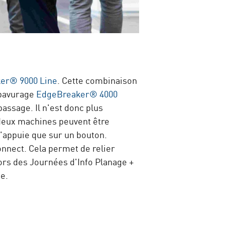
er® 9000 Line
. Cette combinaison
'ébavurage
EdgeBreaker® 4000
ssage. Il n'est donc plus
 deux machines peuvent être
'appuie que sur un bouton.
nect. Cela permet de relier
ors des Journées d'Info Planage +
e.