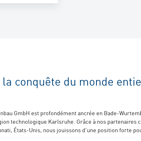
rer
79
rer@arku.com
 la conquête du monde entie
nenbau GmbH est profondément ancrée en Bade-Wurtembe
région technologique Karlsruhe. Grâce à nos partenaires
innati, États-Unis, nous jouissons d’une position forte p
64