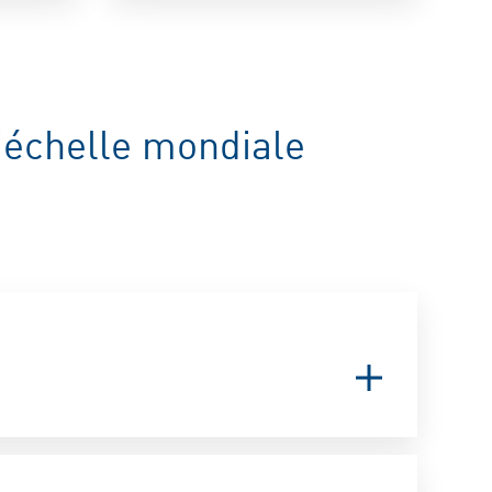
Leader Technical Support
+49 7221 5009-259
marco.kraemer@arku.com
'échelle mondiale
Simone Keller
Service
+49 7221 5009-990
simone.keller@arku.com