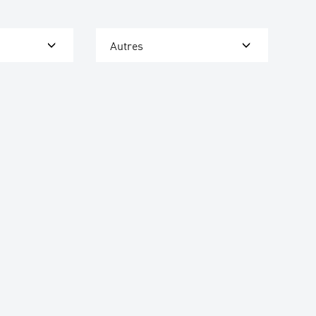
Autres
Natalie Schmid
Leiterin Personal / Head of HR
+49 7221 5009-838
natalie.schmid@arku.de