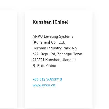
claudio.baroni@arku.com
Kunshan (Chine)
ARKU Leveling Systems
Mario Krmpotic
(Kunshan) Co., Ltd.
Service
German Industry Park No.
692, Depu Rd, Zhangpu Town
+49 7221 5009-32
215321 Kunshan, Jiangsu
mario.krmpotic@arku.com
R. P. de Chine
+86 512 36853910
www.arku.cn
Marco Krämer
Teamleiter Technischer Support / Team