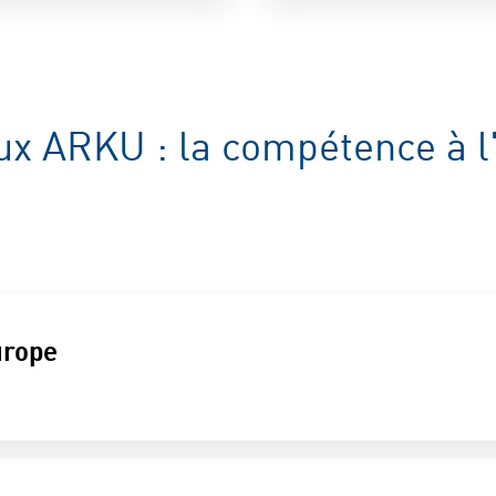
5
pes@arku.com
x ARKU : la compétence à l
ngst
60
urope
gst@arku.com