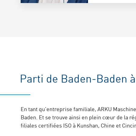
Sabrina Fütte
Personal / HR
+49 7221 5009-4
sabrina.fuette
Parti de Baden-Baden à
Petra Müller
En tant qu’entreprise familiale, ARKU Maschi
Baden. Et se trouve ainsi en plein cœur de la 
Personal / HR
filiales certifiées ISO à Kunshan, Chine et Cinc
+49 7221 5009-2