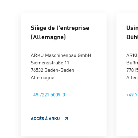
petra.mueller
Siège de l'entreprise
Usin
(Allemagne)
Büh
Armin Hirth
ARKU Maschinenbau GmbH
ARKU
Teamleiter Servic
Siemensstraße 11
Bußm
Service Projects
76532 Baden-Baden
7781
Allemagne
Alle
+49 7221 5009-4
armin.hirth@a
+49 7221 5009-0
+49 7
ACCÈS À ARKU
Benjamin Ma
Service