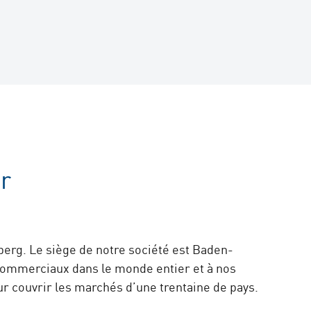
Stefanie Schäfer
Personal / HR
+49 7221 5009-804
stefanie.schaefer@arku.com
r
Claudio Baroni
rg. Le siège de notre société est Baden-
 commerciaux dans le monde entier et à nos
Leiter Services / Head of Services
our couvrir les marchés d’une trentaine de pays.
+49 7221 5009-11