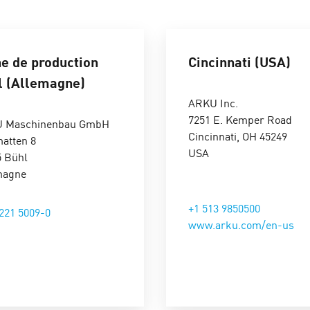
@arku.com
e de production
Cincinnati (USA)
l (Allemagne)
ARKU Inc.
7251 E. Kemper Road
 Maschinenbau GmbH
eprojekte / Teamlead
Cincinnati, OH 45249
atten 8
USA
5 Bühl
magne
6
rku.com
+1 513 9850500
221 5009-0
www.arku.com/en-us
ppes