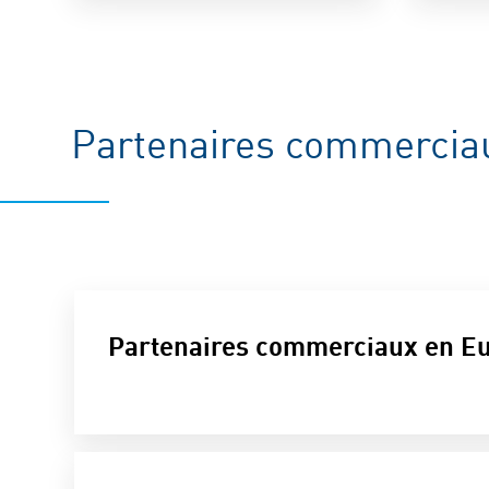
+49 7221 5009-7
benjamin.map
Partenaires commerciau
Christina Una
Service
+49 7221 5009-9
Partenaires commerciaux en E
christina.unan