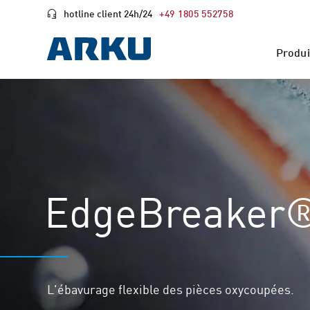
hotline client 24h/24
+49 1805 552758
Produi
EdgeBreaker®
L'ébavurage flexible des pièces oxycoupées.