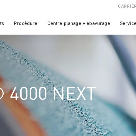
CARRIÈ
ts
Procédure
Centre planage + ébavurage
Servic
 4000 NEXT