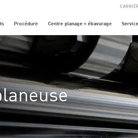
CARRIÈ
ts
Procédure
Centre planage + ébavurage
Servic
planeuse