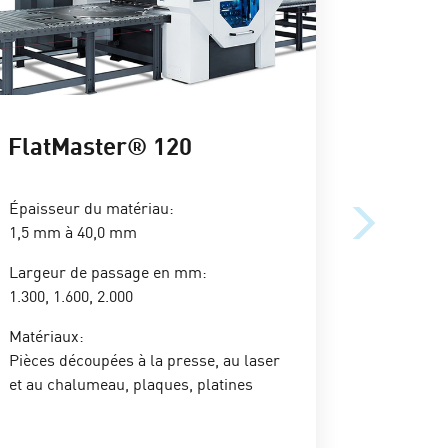
FlatMaster® 120
FlatM
Épaisseur du matériau:
Épaisseur
1,5 mm à 40,0 mm
2,0 mm à
Largeur de passage en mm:
Largeur 
1.300, 1.600, 2.000
1.300, 1.6
Matériaux:
Matériaux
Pièces découpées à la presse, au laser
Pièces dé
et au chalumeau, plaques, platines
et au cha