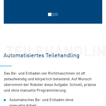
TEILEHANDLI
Automatisiertes Teilehandling
Das Be- und Entladen von Richtmaschinen ist oft
Zwischenwalzen vermeiden
zeitaufwendig und körperlich belastend. Auf Wunsch
Oberflächenmarkierungen
übernimmt der Roboter diese Aufgabe. Schnell, präzise
SmartEdge® – Saubere Kanten für
und ohne manuelle Programmierung.
präzise Ergebnisse
Automatisches Be- und Entladen ohne
Eine stabile Abstützung der Richtwalzen ist entscheidend
manuelle Arbeit