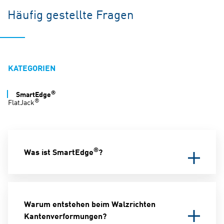
Häufig gestellte Fragen
KATEGORIEN
®
SmartEdge
®
FlatJack
®
Was ist SmartEdge
?
Beim Walzenrichten kann es in manchen Fällen
zu abgeflachten Kanten am Bauteil
Warum entstehen beim Walzrichten
kommen. SmartEdge® sorgt dafür, dass diese
Kantenverformungen?
reduziert oder vollständig vermieden