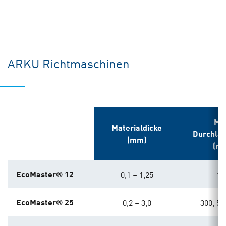
ARKU Richtmaschinen
Ma
Materialdicke
Durchlas
(mm)
(m
EcoMaster® 12
0,1 – 1,25
15
EcoMaster® 25
0,2 – 3,0
300, 50