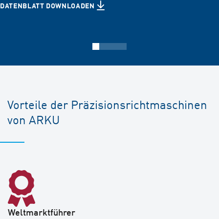
DATENBLATT DOWNLOADEN
Vorteile der Präzisionsrichtmaschinen
von ARKU
ARKU Präzisions­richtmaschinen
ARKU Präzisions­richtmaschinen
ARKU Präzisions­richtmaschinen
Weltmarktführer