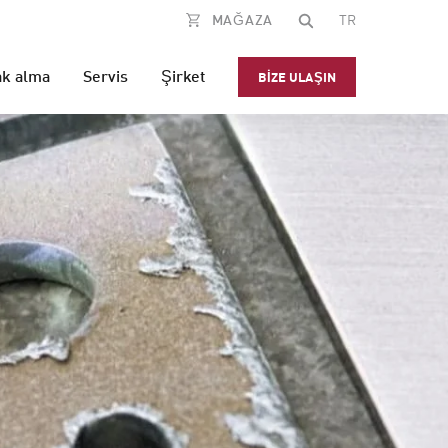
MAĞAZA
TR
ak alma
Servis
Şirket
BIZE ULAŞIN