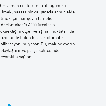
Her zaman ne durumda olduğunuzu
bilmek, hassas bir çalışmada sonuç elde
etmek için her şeyin temelidir.
EdgeBreaker® 4000 fırçaların
yüksekliğini ölçer ve aşınan noktaları da
gözönünde bulundurarak otomatik
kalibrasyonunu yapar. Bu, makine ayarını
kolaylaştırır ve parça kalitesinde
devamlılık sağlar.