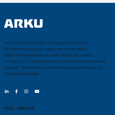
Sac metalleri düzeltiyor ve çapaklarını alıyoruz.
Dünyanın en kapsamlı çapak alma makineleri,
doğrultma makineleri ve bobin hatları yelpazesini
sunuyoruz. En iyi performans ve yenilikçilik bizi harekete
geçiriyor. Birlikte sac metal işleme süreçlerinizi bir üst
seviyeye taşıyacağız.
HIZLI LİNKLER