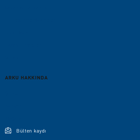
Çapak alma makineleri
Düzleştirme Makineleri
Rulo Hatlar
Fason Hizmetler
Servis
ARKU HAKKINDA
Şirket
Kariyer
Mağaza
Bülten kaydı