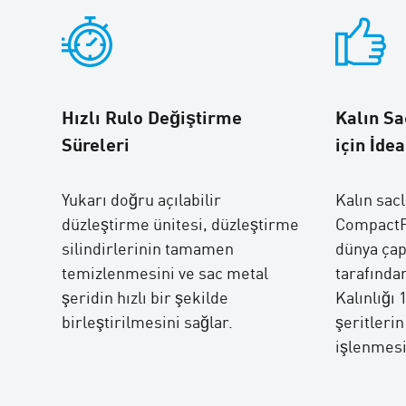
Hızlı Rulo Değiştirme
Kalın S
Süreleri
için İdea
Yukarı doğru açılabilir
Kalın sac
düzleştirme ünitesi, düzleştirme
CompactFe
silindirlerinin tamamen
dünya çapı
temizlenmesini ve sac metal
tarafında
şeridin hızlı bir şekilde
Kalınlığı
birleştirilmesini sağlar.
şeritlerin
işlenmesi