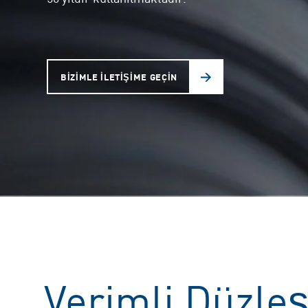
BIZIMLE ILETIŞIME GEÇIN
Verimli Düzle