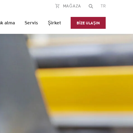
MAĞAZA
TR
ak alma
Servis
Şirket
BIZE ULAŞIN