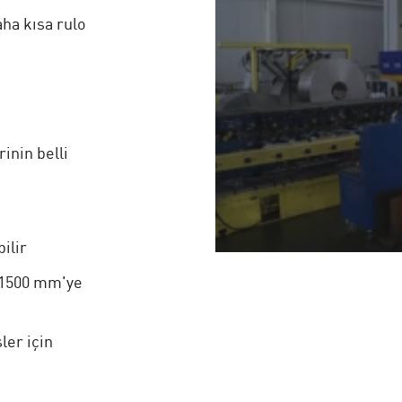
aha kısa rulo
inin belli
ilir
i 1500 mm'ye
ler için