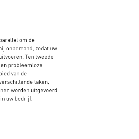
arallel om de
 hij onbemand, zodat uw
itvoeren. Ten tweede
 een probleemloze
bied van de
erschillende taken,
nnen worden uitgevoerd.
in uw bedrijf.