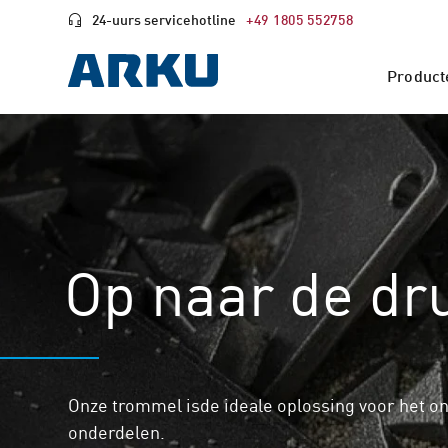
24-uurs servicehotline
+49 1805 552758
Product
Op naar de dr
Onze trommel is
de ideale oplossing voor het o
onderdelen.