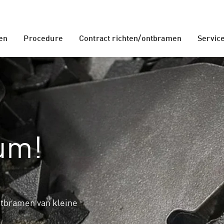
en
Procedure
Contract richten/ontbramen
Servic
um!
ntbramen van kleine