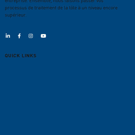
entreprise. Ensemble, nous faisons passer vos
processus de traitement de la tôle à un niveau encore
supérieur.
QUICK LINKS
Machines à ébavurer
Planeuses
Lignes d'alimentation
Centre de planage
Service
Blog