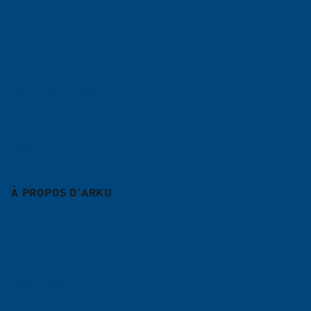
Machines à ébavurer
Planeuses
Lignes d'alimentation
Centre de planage
Service
Blog
À PROPOS D'ARKU
Entreprise
Carrière
Références
News