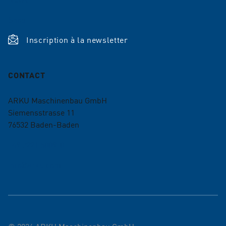
Shop
Inscription à la newsletter
CONTACT
ARKU Maschinenbau GmbH
Siemensstrasse 11
76532
Baden-Baden
+49 7221 5009-0
info@arku.com
©
2026
ARKU Maschinenbau GmbH