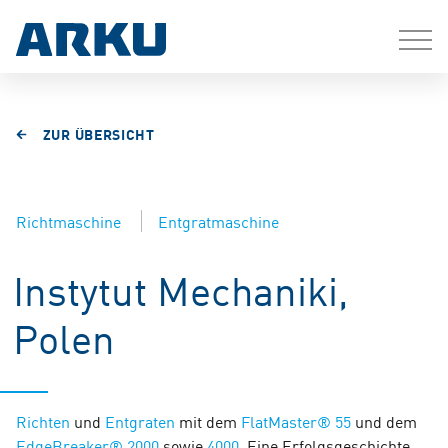
ZUR ÜBERSICHT
Richtmaschine
Entgratmaschine
Instytut Mechaniki,
Polen
Richten
und
Entgraten
mit dem
FlatMaster® 55
und dem
EdgeBreaker® 2000
sowie
4000
. Eine Erfolgsgeschichte