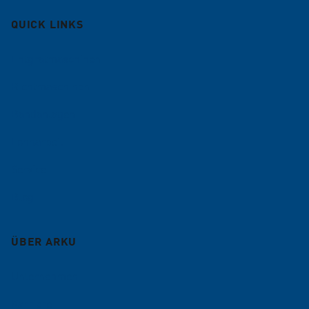
QUICK LINKS
Entgratmaschinen
Richtmaschinen
Bandanlagen
Lohnarbeit
Service
Blog
ÜBER ARKU
Unternehmen
Karriere