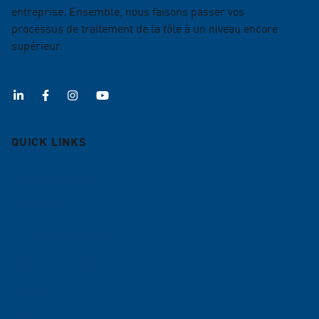
entreprise. Ensemble, nous faisons passer vos
processus de traitement de la tôle à un niveau encore
supérieur.
QUICK LINKS
Machines à ébavurer
Planeuses
Lignes d'alimentation
Centre de planage
Service
Blog