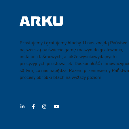
Prostujemy i gratujemy blachy. U nas znajdą Państwo
najszerszą na świecie gamę maszyn do gratowania,
instalacji taśmowych, a także wysokowydajnych i
precyzyjnych prostowarek. Doskonałość i innowacyjno
są tym, co nas napędza. Razem przeniesiemy Państwa
procesy obróbki blach na wyższy poziom.