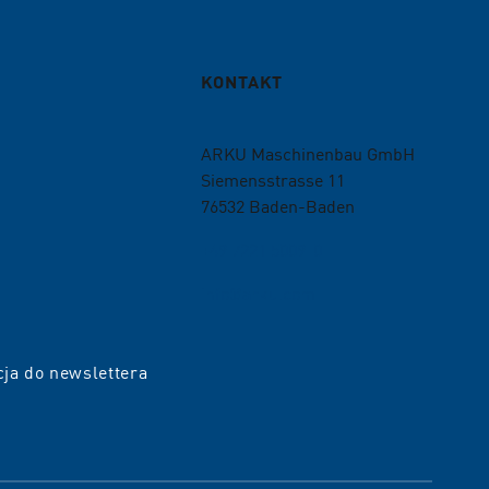
KONTAKT
ARKU Maschinenbau GmbH
Siemensstrasse 11
76532
Baden-Baden
+49 7221 5009-0
info@arku.com
cja do newslettera