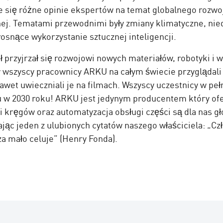
 się różne opinie ekspertów na temat globalnego rozwoju
znej. Tematami przewodnimi były zmiany klimatyczne, ni
osnące wykorzystanie sztucznej inteligencji.
ół przyjrzał się rozwojowi nowych materiałów, robotyki 
w wszyscy pracownicy ARKU na całym świecie przyglądal
nawet uwieczniali je na filmach. Wszyscy uczestnicy w pełn
w 2030 roku! ARKU jest jedynym producentem który ofer
h i kręgów oraz automatyzacja obsługi części są dla nas
ając jeden z ulubionych cytatów naszego właściciela: „Cz
za mało celuje” (Henry Fonda).