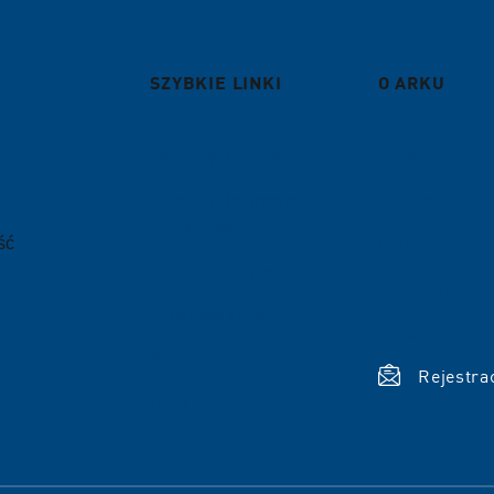
SZYBKIE LINKI
O ARKU
Maszyny gratujace
Firma
Maszyny do prostowania
Kariera
elementów
ść
Referencje
Instalacje taśmowe
Aktualności
Prostowanie na zlecenie
Shop
Serwis
Rejestra
Blog