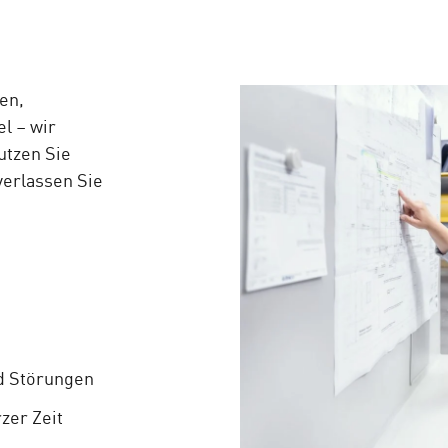
en,
l – wir
utzen Sie
verlassen Sie
nd Störungen
zer Zeit