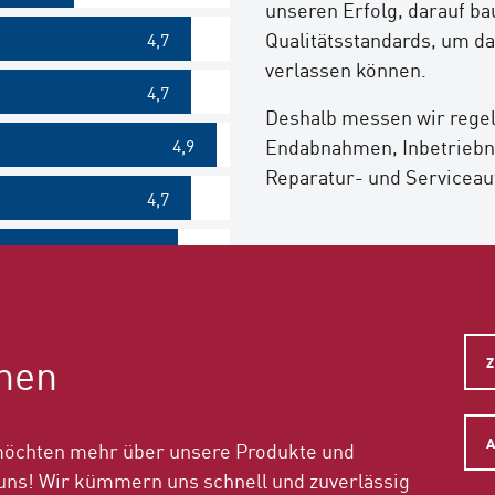
unseren Erfolg, darauf ba
Qualitätsstandards, um daf
4,7
verlassen können.
4,7
Deshalb messen wir rege
4,9
Endabnahmen, Inbetrieb
Reparatur- und Serviceau
4,7
4,6
onen
möchten mehr über unsere Produkte und
 uns! Wir kümmern uns schnell und zuverlässig