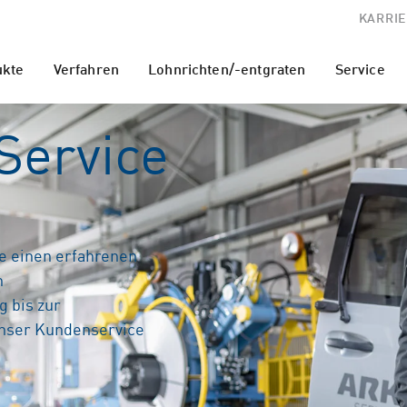
KARRIE
ukte
Verfahren
Lohnrichten/-entgraten
Service
Service
e einen erfahrenen
n
 bis zur
unser Kundenservice