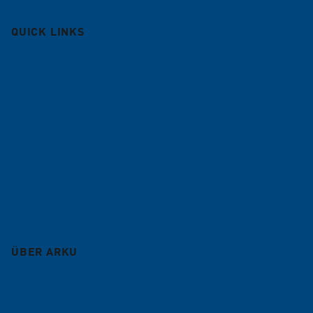
QUICK LINKS
Entgratmaschinen
Richtmaschinen
Bandanlagen
Lohnarbeit
Service
Blog
ÜBER ARKU
Unternehmen