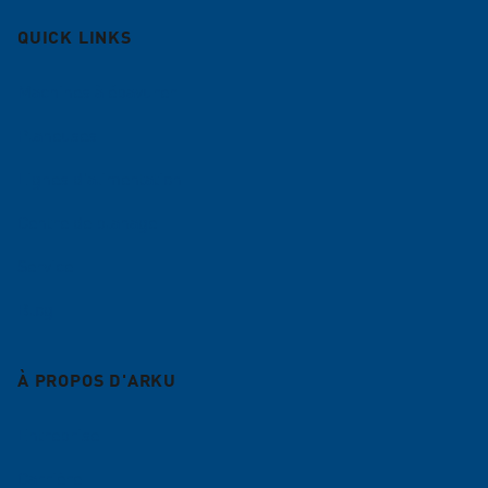
QUICK LINKS
Machines à ébavurer
Planeuses
Lignes d'alimentation
Centre de planage
Service
Blog
À PROPOS D'ARKU
Entreprise
Carrière