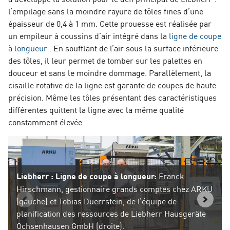
l’empilage sans la moindre rayure de tôles fines d’une
épaisseur de 0,4 à 1 mm. Cette prouesse est réalisée par
un empileur à coussins d’air intégré dans la
ligne de coupe
à longueur
. En soufflant de l’air sous la surface inférieure
des tôles, il leur permet de tomber sur les palettes en
douceur et sans le moindre dommage. Parallèlement, la
cisaille rotative de la ligne est garante de coupes de haute
précision. Même les tôles présentant des caractéristiques
différentes quittent la ligne avec la même qualité
constamment élevée.
Liebherr : Ligne de coupe à longueur:
Franck
Hirschmann, gestionnaire grands comptes chez ARKU
(gauche) et Tobias Duerrstein, de l’équipe de
planification des ressources de Liebherr Hausgeräte
Ochsenhausen GmbH (droite).