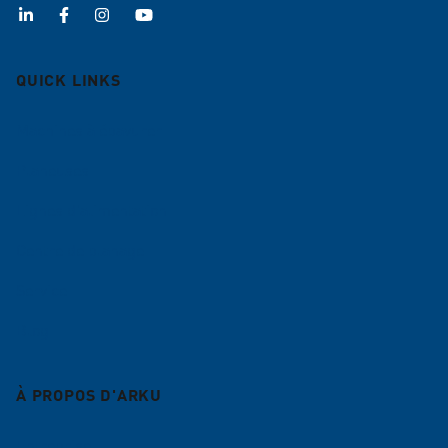
QUICK LINKS
Machines à ébavurer
Planeuses
Lignes d'alimentation
Centre de planage
Service
Blog
À PROPOS D'ARKU
Entreprise