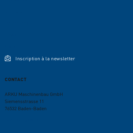
Carrière
Références
News
Shop
Inscription à la newsletter
CONTACT
ARKU Maschinenbau GmbH
Siemensstrasse 11
76532
Baden-Baden
+49 7221 5009-0
info@arku.com