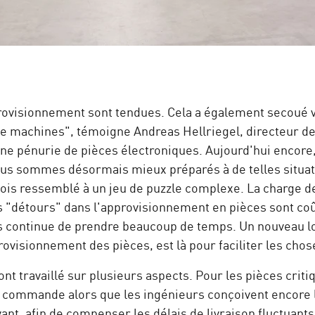
provisionnement sont tendues. Cela a également secoué
s de machines", témoigne Andreas Hellriegel, directeur 
d'une pénurie de pièces électroniques. Aujourd'hui enco
nous sommes désormais mieux préparés à de telles situat
fois ressemblé à un jeu de puzzle complexe. La charge de
s "détours" dans l'approvisionnement en pièces sont co
ais continue de prendre beaucoup de temps. Un nouveau l
rovisionnement des pièces, est là pour faciliter les chos
 ont travaillé sur plusieurs aspects. Pour les pièces cri
es commande alors que les ingénieurs conçoivent encore la
ant, afin de compenser les délais de livraison fluctuan