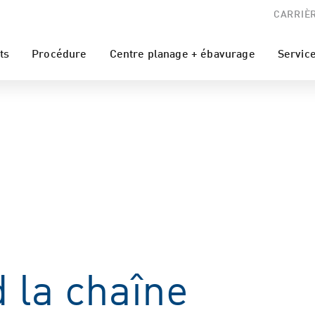
CARRIÈ
ts
Procédure
Centre planage + ébavurage
Servic
 la chaîne