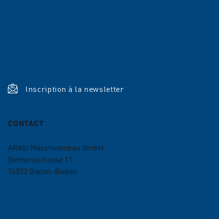
Carrière
Références
News
Shop
Inscription à la newsletter
CONTACT
ARKU Maschinenbau GmbH
Siemensstrasse 11
76532
Baden-Baden
+49 7221 5009-0
info@arku.com