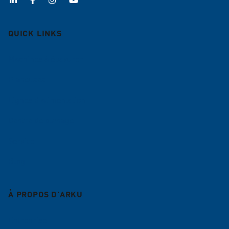
QUICK LINKS
Machines à ébavurer
Planeuses
Lignes d'alimentation
Centre de planage
Service
Blog
À PROPOS D'ARKU
Entreprise