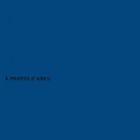
Planeuses
Lignes d'alimentation
Centre de planage
Service
Blog
À PROPOS D'ARKU
Entreprise
Carrière
Références
News