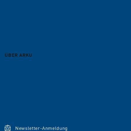
Bandanlagen
Lohnarbeit
Service
Blog
ÜBER ARKU
Unternehmen
Karriere
Referenzen
Aktuelles
Shop
Newsletter-Anmeldung