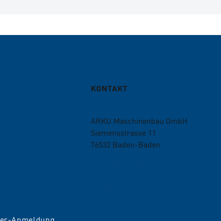
KONTAKT
ARKU Maschinenbau GmbH
Siemensstrasse 11
76532
Baden-Baden
+49 7221 5009-0
info@arku.com
ter-Anmeldung