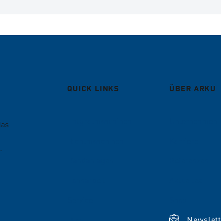
QUICK LINKS
ÜBER ARKU
Entgratmaschinen
Unternehmen
das
Richtmaschinen
Karriere
.
Bandanlagen
Referenzen
Lohnarbeit
Aktuelles
Service
Shop
Blog
Newslet