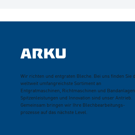
Wir richten und entgraten Bleche. Bei uns finden Sie 
weltweit umfangreichste Sortiment an
Entgratmaschinen, Richtmaschinen und Bandanlagen
Spitzenleistungen und Innovation sind unser Antrieb.
Gemeinsam bringen wir Ihre Blechbearbeitungs­
prozesse auf das nächste Level.