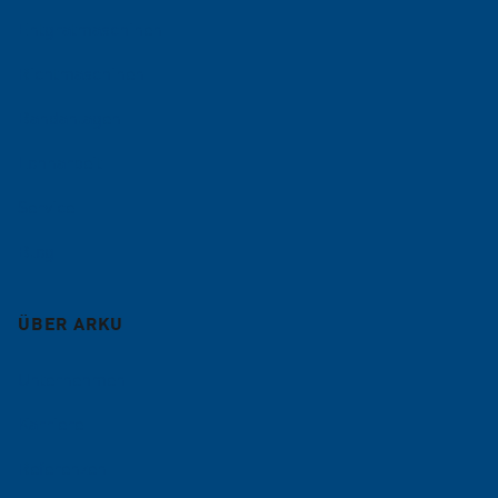
Entgratmaschinen
Richtmaschinen
Bandanlagen
Lohnarbeit
Service
Blog
ÜBER ARKU
Unternehmen
Karriere
Referenzen