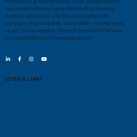
Prostujemy i gratujemy blachy. U nas znajdą Państwo
najszerszą na świecie gamę maszyn do gratowania,
instalacji taśmowych, a także wysokowydajnych i
precyzyjnych prostowarek. Doskonałość i innowacyjność
są tym, co nas napędza. Razem przeniesiemy Państwa
procesy obróbki blach na wyższy poziom.
SZYBKIE LINKI
Maszyny gratujace
Maszyny do prostowania elementów
Instalacje taśmowe
Prostowanie na zlecenie