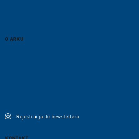
Serwis
Blog
O ARKU
Firma
Kariera
Referencje
Aktualności
Shop
Rejestracja do newslettera
KONTAKT