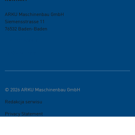
ARKU Maschinenbau GmbH
Siemensstrasse 11
76532
Baden-Baden
+49 7221 5009-0
info@arku.com
©
2026
ARKU Maschinenbau GmbH
Redakcja serwisu
Privacy Statement
Ustawienia plików cookie