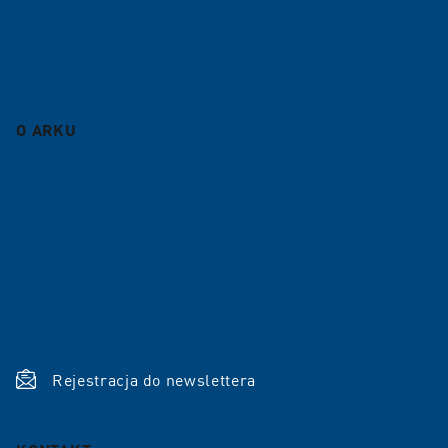
Serwis
Blog
O ARKU
Firma
Kariera
Referencje
Aktualności
Shop
Rejestracja do newslettera