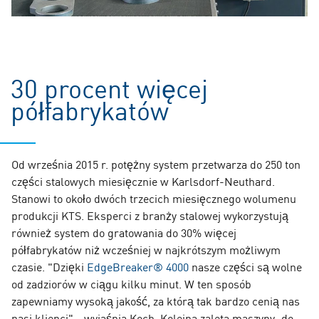
30 procent więcej
półfabrykatów
Od września 2015 r. potężny system przetwarza do 250 ton
części stalowych miesięcznie w Karlsdorf-Neuthard.
Stanowi to około dwóch trzecich miesięcznego wolumenu
produkcji KTS. Eksperci z branży stalowej wykorzystują
również system do gratowania do 30% więcej
półfabrykatów niż wcześniej w najkrótszym możliwym
czasie. "Dzięki
EdgeBreaker® 4000
nasze części są wolne
od zadziorów w ciągu kilku minut. W ten sposób
zapewniamy wysoką jakość, za którą tak bardzo cenią nas
nasi klienci" - wyjaśnia Koch. Kolejna zaleta maszyny: do