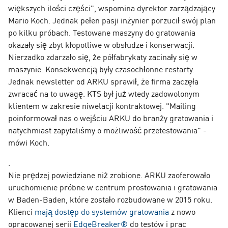
większych ilości części", wspomina dyrektor zarządzający
Mario Koch. Jednak pełen pasji inżynier porzucił swój plan
po kilku próbach. Testowane maszyny do gratowania
okazały się zbyt kłopotliwe w obsłudze i konserwacji.
Nierzadko zdarzało się, że półfabrykaty zacinały się w
maszynie. Konsekwencją były czasochłonne restarty.
Jednak newsletter od ARKU sprawił, że firma zaczęła
zwracać na to uwagę. KTS był już wtedy zadowolonym
klientem w zakresie niwelacji kontraktowej. "Mailing
poinformował nas o wejściu ARKU do branży gratowania i
natychmiast zapytaliśmy o możliwość przetestowania" -
mówi Koch.
.
Nie prędzej powiedziane niż zrobione. ARKU zaoferowało
uruchomienie próbne w centrum prostowania i gratowania
w Baden-Baden, które zostało rozbudowane w 2015 roku.
Klienci
mają dostęp do systemów gratowania
z nowo
opracowanej serii
EdgeBreaker®
do testów i prac