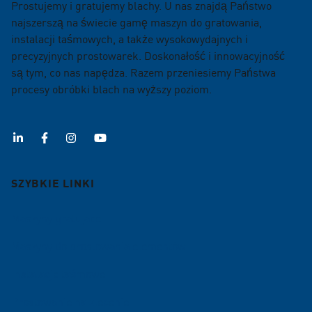
Prostujemy i gratujemy blachy. U nas znajdą Państwo
najszerszą na świecie gamę maszyn do gratowania,
instalacji taśmowych, a także wysokowydajnych i
precyzyjnych prostowarek. Doskonałość i innowacyjność
są tym, co nas napędza. Razem przeniesiemy Państwa
procesy obróbki blach na wyższy poziom.
SZYBKIE LINKI
Maszyny gratujace
Maszyny do prostowania elementów
Instalacje taśmowe
Prostowanie na zlecenie