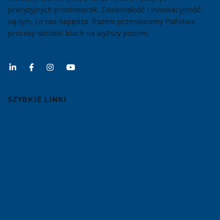
precyzyjnych prostowarek. Doskonałość i innowacyjność
są tym, co nas napędza. Razem przeniesiemy Państwa
procesy obróbki blach na wyższy poziom.
SZYBKIE LINKI
Maszyny gratujace
Maszyny do prostowania elementów
Instalacje taśmowe
Prostowanie na zlecenie
Serwis