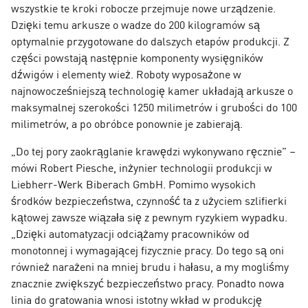
wszystkie te kroki robocze przejmuje nowe urządzenie.
Dzięki temu arkusze o wadze do 200 kilogramów są
optymalnie przygotowane do dalszych etapów produkcji. Z
części powstają następnie komponenty wysięgników
dźwigów i elementy wież. Roboty wyposażone w
najnowocześniejszą technologię kamer układają arkusze o
maksymalnej szerokości 1250 milimetrów i grubości do 100
milimetrów, a po obróbce ponownie je zabierają.
„Do tej pory zaokrąglanie krawędzi wykonywano ręcznie” –
mówi Robert Piesche, inżynier technologii produkcji w
Liebherr-Werk Biberach GmbH. Pomimo wysokich
środków bezpieczeństwa, czynność ta z użyciem szlifierki
kątowej zawsze wiązała się z pewnym ryzykiem wypadku.
„Dzięki automatyzacji odciążamy pracowników od
monotonnej i wymagającej fizycznie pracy. Do tego są oni
również narażeni na mniej brudu i hałasu, a my mogliśmy
znacznie zwiększyć bezpieczeństwo pracy. Ponadto nowa
linia do gratowania wnosi istotny wkład w produkcję