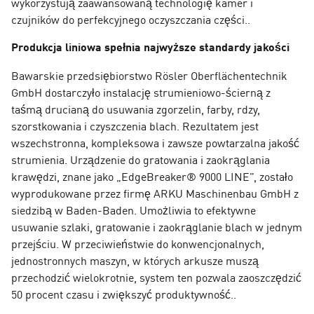
wykorzystują zaawansowaną technologię kamer i
czujników do perfekcyjnego oczyszczania części..
Produkcja liniowa spełnia najwyższe standardy jakości
Bawarskie przedsiębiorstwo Rösler Oberflächentechnik
GmbH dostarczyło instalację strumieniowo-ścierną z
taśmą drucianą do usuwania zgorzelin, farby, rdzy,
szorstkowania i czyszczenia blach. Rezultatem jest
wszechstronna, kompleksowa i zawsze powtarzalna jakość
strumienia. Urządzenie do gratowania i zaokrąglania
krawędzi, znane jako „EdgeBreaker® 9000 LINE”, zostało
wyprodukowane przez firmę ARKU Maschinenbau GmbH z
siedzibą w Baden-Baden. Umożliwia to efektywne
usuwanie szlaki, gratowanie i zaokrąglanie blach w jednym
przejściu. W przeciwieństwie do konwencjonalnych,
jednostronnych maszyn, w których arkusze muszą
przechodzić wielokrotnie, system ten pozwala zaoszczędzić
50 procent czasu i zwiększyć produktywność..