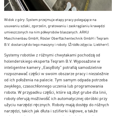
Widok z góry: System przejmuje etapy pracy polegające na
usuwaniu szlaki, zgorzelin, gratowaniu i zaokrąglaniu krawędzi
umieszczonych na nim półwyrobów blaszanych. ARKU
Maschinenbau GmbH, Rösler Oberflächentechnik GmbH i Teqram
B.V. dostarczył do tego maszyny i roboty. (Źródło zdjęcia: Liebherr).
Systemy robotów z różnymi chwytakami pochodzą od
holenderskiego eksperta Teqram B.V. Wyposażone w
inteligentne kamery „EasyBoty” potrafią samodzielnie
rozpoznawać części w swoim obszarze pracy i niezależnie
od ich położenia na palecie. Tym samym odpada potrzeba
zwykłego, czasochłonnego uczenia lub programowania
robota. W przypadku części, które są zbyt grube dla linii,
roboty oferują możliwość ich automatycznej obróbki przy
użyciu narzędzi ręcznych. Roboty mają dostęp do różnych
narzędzi, takich jak dłuta i szlifierki kątowe, a także