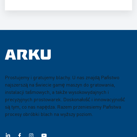
Prostujemy i gratujemy blachy. U nas znajdą Państwo
najszerszą na świecie gamę maszyn do gratowania,
instalacji taśmowych, a także wysokowydajnych i
precyzyjnych prostowarek. Doskonałość i innowacyjność
są tym, co nas napędza. Razem przeniesiemy Państwa
procesy obróbki blach na wyższy poziom.