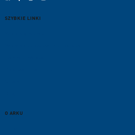
SZYBKIE LINKI
Maszyny gratujace
Maszyny do prostowania elementów
Instalacje taśmowe
Prostowanie na zlecenie
Serwis
Blog
O ARKU
Firma