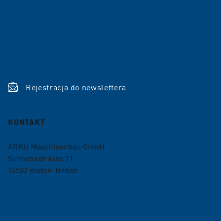
Kariera
Referencje
Aktualności
Shop
Rejestracja do newslettera
KONTAKT
ARKU Maschinenbau GmbH
Siemensstrasse 11
76532
Baden-Baden
+49 7221 5009-0
info@arku.com