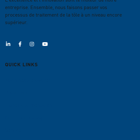
entreprise. Ensemble, nous faisons passer vos
processus de traitement de la tôle à un niveau encore
supérieur.
QUICK LINKS
Machines à ébavurer
Planeuses
Lignes d'alimentation
Centre de planage
Service