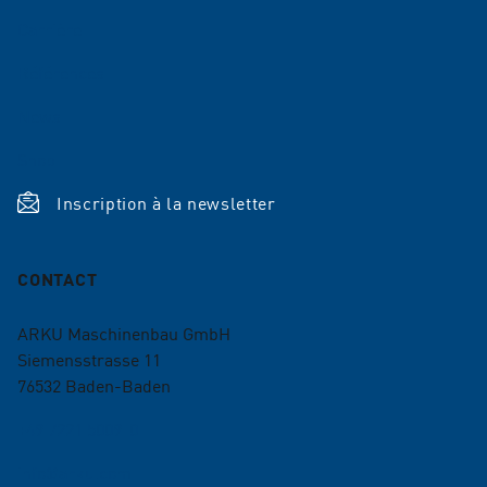
Carrière
Références
News
Shop
Inscription à la newsletter
CONTACT
ARKU Maschinenbau GmbH
Siemensstrasse 11
76532
Baden-Baden
+49 7221 5009-0
info@arku.com