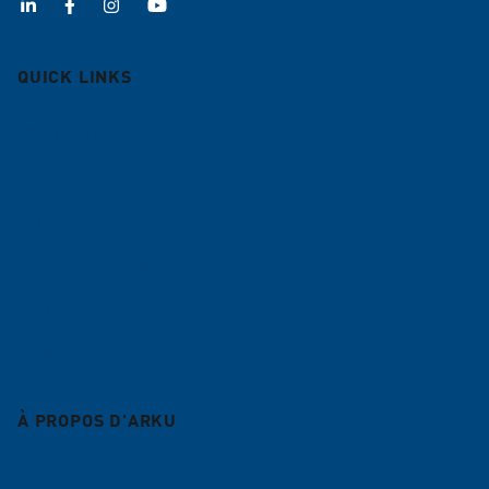
QUICK LINKS
Machines à ébavurer
Planeuses
Lignes d'alimentation
Centre de planage
Service
Blog
À PROPOS D'ARKU
Entreprise