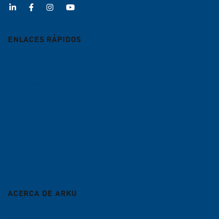
ENLACES RÁPIDOS
Desbarbadoras
Máquinas enderezadoras
Líneas de alimentación
Nivelado por contrato
Servicio
Blog
ACERCA DE ARKU
Empresa