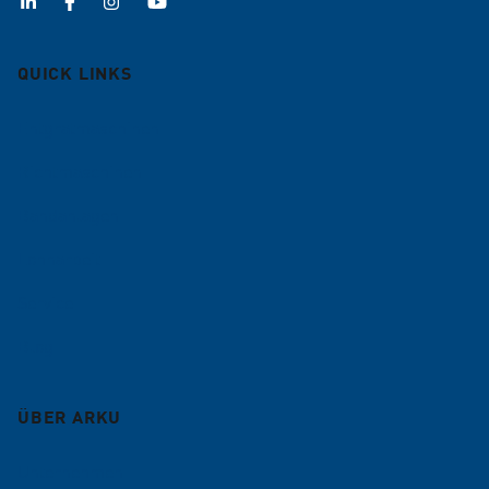
QUICK LINKS
Entgratmaschinen
Richtmaschinen
Bandanlagen
Lohnarbeit
Service
Blog
ÜBER ARKU
Unternehmen