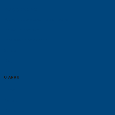
Maszyny gratujace
Maszyny do prostowania elementów
Instalacje taśmowe
Prostowanie na zlecenie
Serwis
Blog
O ARKU
Firma
Kariera
Referencje