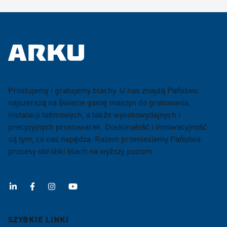
Prostujemy i gratujemy blachy. U nas znajdą Państwo
najszerszą na świecie gamę maszyn do gratowania,
instalacji taśmowych, a także wysokowydajnych i
precyzyjnych prostowarek. Doskonałość i innowacyjność
są tym, co nas napędza. Razem przeniesiemy Państwa
procesy obróbki blach na wyższy poziom.
SZYBKIE LINKI